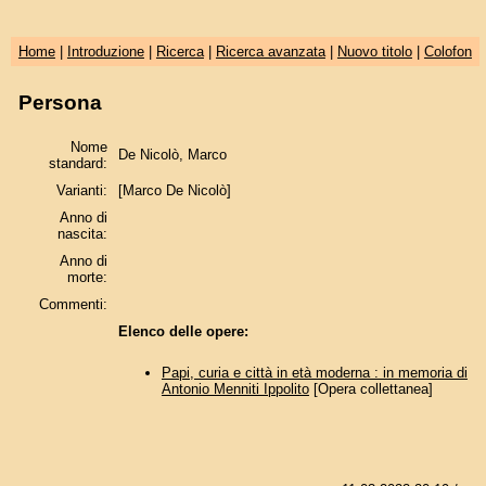
Home
|
Introduzione
|
Ricerca
|
Ricerca avanzata
|
Nuovo titolo
|
Colofon
Persona
Nome
De Nicolò, Marco
standard:
Varianti:
[Marco De Nicolò]
Anno di
nascita:
Anno di
morte:
Commenti:
Elenco delle opere:
Papi, curia e città in età moderna : in memoria di
Antonio Menniti Ippolito
[Opera collettanea]