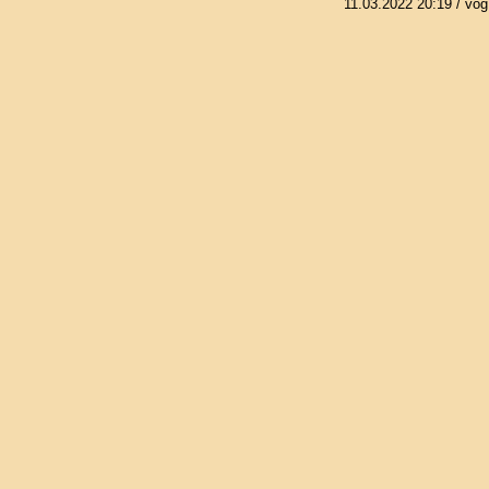
11.03.2022 20:19
/ vog