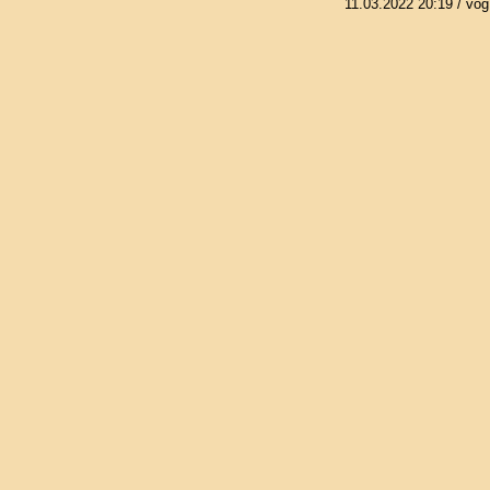
11.03.2022 20:19
/ vog