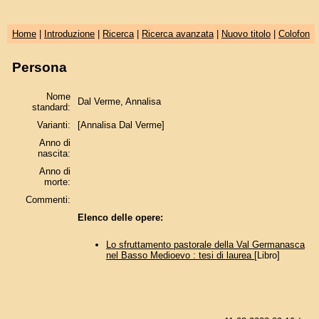
Home
|
Introduzione
|
Ricerca
|
Ricerca avanzata
|
Nuovo titolo
|
Colofon
Persona
Nome
Dal Verme, Annalisa
standard:
Varianti:
[Annalisa Dal Verme]
Anno di
nascita:
Anno di
morte:
Commenti:
Elenco delle opere:
Lo sfruttamento pastorale della Val Germanasca
nel Basso Medioevo : tesi di laurea
[Libro]