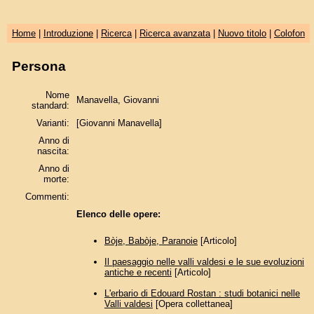
Home
|
Introduzione
|
Ricerca
|
Ricerca avanzata
|
Nuovo titolo
|
Colofon
Persona
Nome
Manavella, Giovanni
standard:
Varianti:
[Giovanni Manavella]
Anno di
nascita:
Anno di
morte:
Commenti:
Elenco delle opere:
Bòje, Babòje, Paranoie
[Articolo]
Il paesaggio nelle valli valdesi e le sue evoluzioni
antiche e recenti
[Articolo]
L'erbario di Edouard Rostan : studi botanici nelle
Valli valdesi
[Opera collettanea]