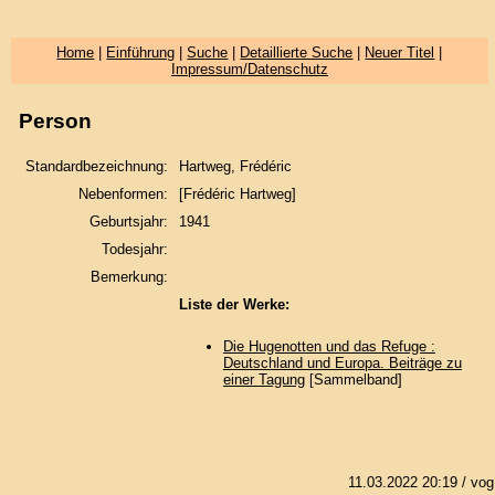
Home
|
Einführung
|
Suche
|
Detaillierte Suche
|
Neuer Titel
|
Impressum/Datenschutz
Person
Standardbezeichnung:
Hartweg, Frédéric
Nebenformen:
[Frédéric Hartweg]
Geburtsjahr:
1941
Todesjahr:
Bemerkung:
Liste der Werke:
Die Hugenotten und das Refuge :
Deutschland und Europa. Beiträge zu
einer Tagung
[Sammelband]
11.03.2022 20:19
/ vog