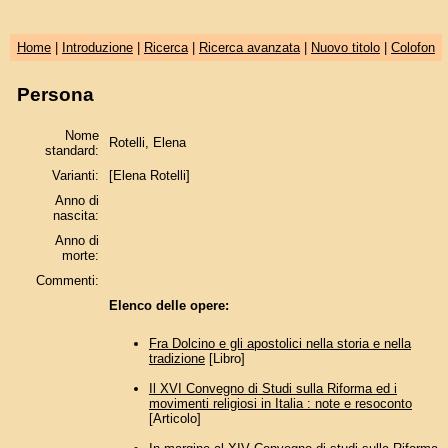
Home
|
Introduzione
|
Ricerca
|
Ricerca avanzata
|
Nuovo titolo
|
Colofon
Persona
Nome
Rotelli, Elena
standard:
Varianti:
[Elena Rotelli]
Anno di
nascita:
Anno di
morte:
Commenti:
Elenco delle opere:
Fra Dolcino e gli apostolici nella storia e nella
tradizione
[Libro]
Il XVI Convegno di Studi sulla Riforma ed i
movimenti religiosi in Italia : note e resoconto
[Articolo]