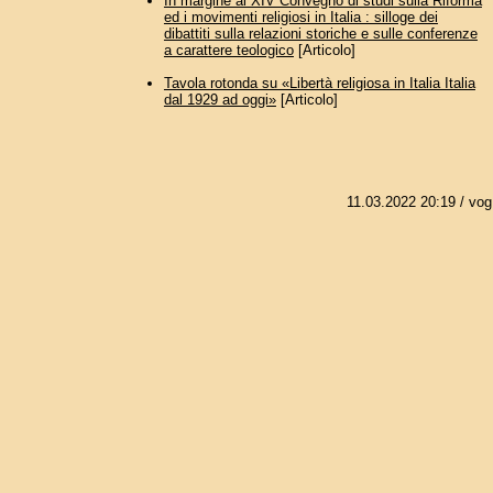
In margine al XIV Convegno di studi sulla Riforma
ed i movimenti religiosi in Italia : silloge dei
dibattiti sulla relazioni storiche e sulle conferenze
a carattere teologico
[Articolo]
Tavola rotonda su «Libertà religiosa in Italia Italia
dal 1929 ad oggi»
[Articolo]
11.03.2022 20:19
/ vog