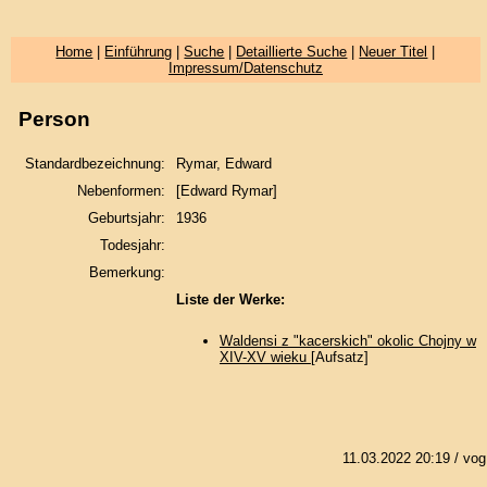
Home
|
Einführung
|
Suche
|
Detaillierte Suche
|
Neuer Titel
|
Impressum/Datenschutz
Person
Standardbezeichnung:
Rymar, Edward
Nebenformen:
[Edward Rymar]
Geburtsjahr:
1936
Todesjahr:
Bemerkung:
Liste der Werke:
Waldensi z "kacerskich" okolic Chojny w
XIV-XV wieku
[Aufsatz]
11.03.2022 20:19
/ vog