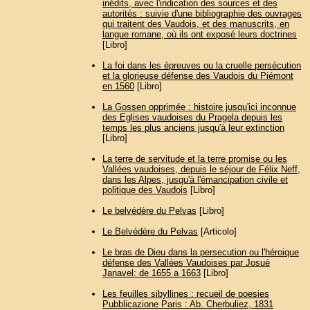
inédits, avec l'indication des sources et des
autorités : suivie d'une bibliographie des ouvrages
qui traitent des Vaudois, et des manuscrits, en
langue romane, où ils ont exposé leurs doctrines
[Libro]
La foi dans les épreuves ou la cruelle persécution
et la glorieuse défense des Vaudois du Piémont
en 1560
[Libro]
La Gossen opprimée : histoire jusqu'ici inconnue
des Eglises vaudoises du Pragela depuis les
temps les plus anciens jusqu'à leur extinction
[Libro]
La terre de servitude et la terre promise ou les
Vallées vaudoises, depuis le séjour de Félix Neff,
dans les Alpes, jusqu'à l'émancipation civile et
politique des Vaudois
[Libro]
Le belvédère du Pelvas
[Libro]
Le Belvédère du Pelvas
[Articolo]
Le bras de Dieu dans la persecution ou l'héroique
défense des Vallées Vaudoises par Josué
Janavel: de 1655 a 1663
[Libro]
Les feuilles sibyllines : recueil de poesies
Pubblicazione Paris : Ab. Cherbuliez, 1831