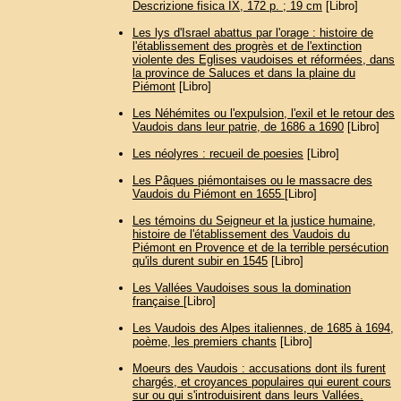
Descrizione fisica IX, 172 p. ; 19 cm
[Libro]
Les lys d'Israel abattus par l'orage : histoire de
l'établissement des progrès et de l'extinction
violente des Eglises vaudoises et réformées, dans
la province de Saluces et dans la plaine du
Piémont
[Libro]
Les Néhémites ou l'expulsion, l'exil et le retour des
Vaudois dans leur patrie, de 1686 a 1690
[Libro]
Les néolyres : recueil de poesies
[Libro]
Les Pâques piémontaises ou le massacre des
Vaudois du Piémont en 1655
[Libro]
Les témoins du Seigneur et la justice humaine,
histoire de l'établissement des Vaudois du
Piémont en Provence et de la terrible persécution
qu'ils durent subir en 1545
[Libro]
Les Vallées Vaudoises sous la domination
française
[Libro]
Les Vaudois des Alpes italiennes, de 1685 à 1694,
poème, les premiers chants
[Libro]
Moeurs des Vaudois : accusations dont ils furent
chargés, et croyances populaires qui eurent cours
sur ou qui s'introduisirent dans leurs Vallées.