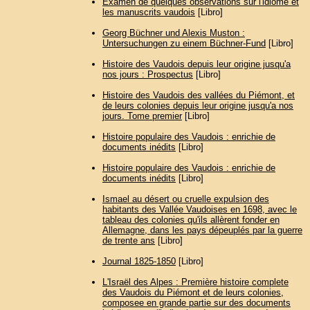
Examen de quelques observations sur l'idiome et
les manuscrits vaudois
[Libro]
Georg Büchner und Alexis Muston :
Untersuchungen zu einem Büchner-Fund
[Libro]
Histoire des Vaudois depuis leur origine jusqu'a
nos jours : Prospectus
[Libro]
Histoire des Vaudois des vallées du Piémont, et
de leurs colonies depuis leur origine jusqu'a nos
jours. Tome premier
[Libro]
Histoire populaire des Vaudois : enrichie de
documents inédits
[Libro]
Histoire populaire des Vaudois : enrichie de
documents inédits
[Libro]
Ismael au désert ou cruelle expulsion des
habitants des Vallée Vaudoises en 1698, avec le
tableau des colonies qu'ils allèrent fonder en
Allemagne, dans les pays dépeuplés par la guerre
de trente ans
[Libro]
Journal 1825-1850
[Libro]
L'Israël des Alpes : Première histoire complete
des Vaudois du Piémont et de leurs colonies,
composee en grande partie sur des documents