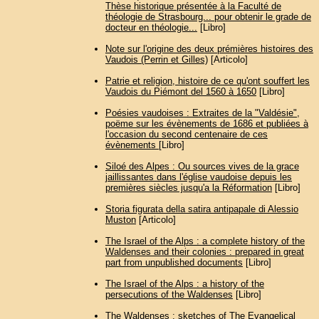
Thèse historique présentée à la Faculté de
théologie de Strasbourg... pour obtenir le grade de
docteur en théologie...
[Libro]
Note sur l'origine des deux prémières histoires des
Vaudois (Perrin et Gilles)
[Articolo]
Patrie et religion, histoire de ce qu'ont souffert les
Vaudois du Piémont del 1560 à 1650
[Libro]
Poésies vaudoises : Extraites de la "Valdésie",
poëme sur les évènements de 1686 et publiées à
l'occasion du second centenaire de ces
évènements
[Libro]
Siloé des Alpes : Ou sources vives de la grace
jaillissantes dans l'église vaudoise depuis les
premières siècles jusqu'a la Réformation
[Libro]
Storia figurata della satira antipapale di Alessio
Muston
[Articolo]
The Israel of the Alps : a complete history of the
Waldenses and their colonies : prepared in great
part from unpublished documents
[Libro]
The Israel of the Alps : a history of the
persecutions of the Waldenses
[Libro]
The Waldenses : sketches of The Evangelical