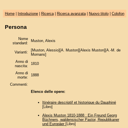
Home
|
Introduzione
|
Ricerca
|
Ricerca avanzata
|
Nuovo titolo
|
Colofon
Persona
Nome
Muston, Alexis
standard:
[Muston, Alessio][A. Muston][Alexis Muston][A.-M. de
Varianti:
Mornans]
Anno di
1810
nascita:
Anno di
1888
morte:
Commenti:
Elenco delle opere:
‎Itinéraire descriptif et historique du Dauphiné
[Libro]
Alexis Muston 1810-1888 : Ein Freund Georg
Büchners, waldensischer Pastor, Republikaner
und Europäer
[Libro]