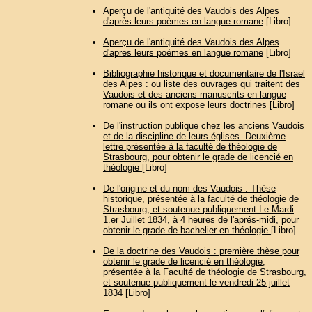
Aperçu de l'antiquité des Vaudois des Alpes
d'après leurs poèmes en langue romane
[Libro]
Aperçu de l'antiquité des Vaudois des Alpes
d'apres leurs poèmes en langue romane
[Libro]
Bibliographie historique et documentaire de l'Israel
des Alpes : ou liste des ouvrages qui traitent des
Vaudois et des anciens manuscrits en langue
romane ou ils ont expose leurs doctrines
[Libro]
De l'instruction publique chez les anciens Vaudois
et de la discipline de leurs églises. Deuxième
lettre présentée à la faculté de théologie de
Strasbourg, pour obtenir le grade de licencié en
théologie
[Libro]
De l'origine et du nom des Vaudois : Thèse
historique, présentée à la faculté de théologie de
Strasbourg, et soutenue publiquement Le Mardi
1.er Juillet 1834, à 4 heures de l'aprés-midi, pour
obtenir le grade de bachelier en théologie
[Libro]
De la doctrine des Vaudois : première thèse pour
obtenir le grade de licencié en théologie,
présentée à la Faculté de théologie de Strasbourg,
et soutenue publiquement le vendredi 25 juillet
1834
[Libro]