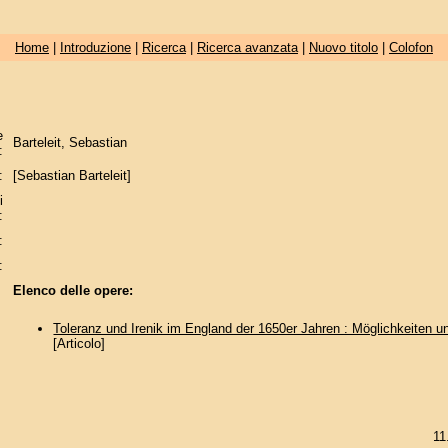
Home
|
Introduzione
|
Ricerca
|
Ricerca avanzata
|
Nuovo titolo
|
Colofon
e
Barteleit, Sebastian
:
:
[Sebastian Barteleit]
i
:
:
:
Elenco delle opere:
Toleranz und Irenik im England der 1650er Jahren : Möglichkeiten 
[Articolo]
11