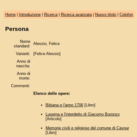
Home
|
Introduzione
|
Ricerca
|
Ricerca avanzata
|
Nuovo titolo
|
Colofon
Persona
Nome
Alessio, Felice
standard:
Varianti:
[Felice Alessio]
Anno di
nascita:
Anno di
morte:
Commenti:
Elenco delle opere:
Bibiana e l'anno 1706
[Libro]
Luserna e l'interdetto di Giacomo Buronzo
[Articolo]
Memorie civili e religiose del comune di Cavour
[Libro]