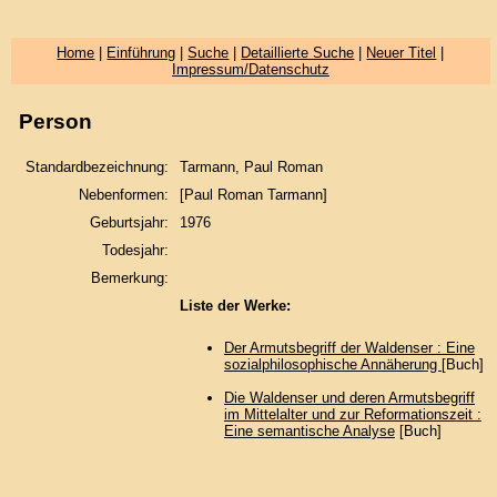
Home
|
Einführung
|
Suche
|
Detaillierte Suche
|
Neuer Titel
|
Impressum/Datenschutz
Person
Standardbezeichnung:
Tarmann, Paul Roman
Nebenformen:
[Paul Roman Tarmann]
Geburtsjahr:
1976
Todesjahr:
Bemerkung:
Liste der Werke:
Der Armutsbegriff der Waldenser : Eine
sozialphilosophische Annäherung
[Buch]
Die Waldenser und deren Armutsbegriff
im Mittelalter und zur Reformationszeit :
Eine semantische Analyse
[Buch]