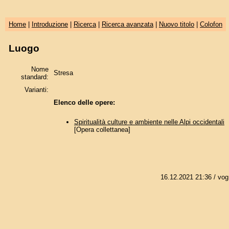
Home
|
Introduzione
|
Ricerca
|
Ricerca avanzata
|
Nuovo titolo
|
Colofon
Luogo
Nome
Stresa
standard:
Varianti:
Elenco delle opere:
Spiritualità culture e ambiente nelle Alpi occidentali
[Opera collettanea]
16.12.2021 21:36
/ vog