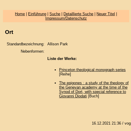
Home
|
Einführung
|
Suche
|
Detaillierte Suche
|
Neuer Titel
|
Impressum/Datenschutz
Ort
Standardbezeichnung:
Allison Park
Nebenformen:
Liste der Werke:
Princeton theological monograph series
[Reihe]
The epigones : a study of the theology of
the Genevan academy at the time of the
Synod of Dort, with special reference to
Giovanni Diodati
[Buch]
16.12.2021 21:36
/ vog