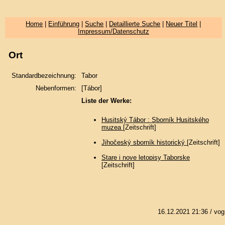
Home
|
Einführung
|
Suche
|
Detaillierte Suche
|
Neuer Titel
|
Impressum/Datenschutz
Ort
Standardbezeichnung:
Tabor
Nebenformen:
[Tábor]
Liste der Werke:
Husitský Tábor : Sborník Husitského
muzea
[Zeitschrift]
Jihočeský sborník historický
[Zeitschrift]
Stare i nove letopisy Taborske
[Zeitschrift]
16.12.2021 21:36
/ vog