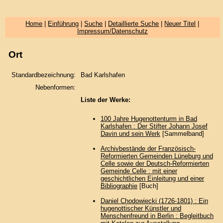
Home
|
Einführung
|
Suche
|
Detaillierte Suche
|
Neuer Titel
|
Impressum/Datenschutz
Ort
Standardbezeichnung:
Bad Karlshafen
Nebenformen:
Liste der Werke:
100 Jahre Hugenottenturm in Bad
Karlshafen : Der Stifter Johann Josef
Davin und sein Werk
[Sammelband]
Archivbestände der Französisch-
Reformierten Gemeinden Lüneburg und
Celle sowie der Deutsch-Reformierten
Gemeinde Celle : mit einer
geschichtlichen Einleitung und einer
Bibliographie
[Buch]
Daniel Chodowiecki (1726-1801) : Ein
hugenottischer Künstler und
Menschenfreund in Berlin : Begleitbuch