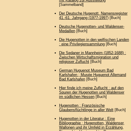
mit Katalog zur Ausstellung
[Sammelband]
Der Deutsche Hugenott. Namensregister
41.-61. Jahrgang (1977-1997)
[Buch]
Deutsche Hugenotten- und Waldenser-
Medaillen
[Buch]
Die Hugenotten in den welfischen Landen
: eine Privilegiensammlung
[Buch]
Die Sedaner in Mannheim (1852-1688) :
Zwischen Wirtschaftsmigration und
religioser Zuflucht
[Buch]
German Huguenot Museum Bad
Karlshafen ; Musée Huguenot Allemand
Bad Karlshafen
[Buch]
Hier finde ich meine Zuflucht : auf den
Spuren der Hugenotten und Waldenser
im südlichen Hessen
[Buch]
Hugenotten : Französische
Glaubensflüchtlinge in aller Welt
[Buch]
Hugenotten in der Literatur : Eine
Bibliographie ; Hugenotten, Waldenser,
Wallonen und ihr Umfeld in Erzählung,