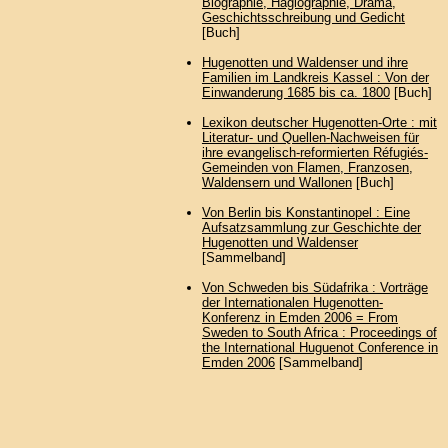
Biographie, Hagiographie, Drama,
Geschichtsschreibung und Gedicht
[Buch]
Hugenotten und Waldenser und ihre
Familien im Landkreis Kassel : Von der
Einwanderung 1685 bis ca. 1800
[Buch]
Lexikon deutscher Hugenotten-Orte : mit
Literatur- und Quellen-Nachweisen für
ihre evangelisch-reformierten Réfugiés-
Gemeinden von Flamen, Franzosen,
Waldensern und Wallonen
[Buch]
Von Berlin bis Konstantinopel : Eine
Aufsatzsammlung zur Geschichte der
Hugenotten und Waldenser
[Sammelband]
Von Schweden bis Südafrika : Vorträge
der Internationalen Hugenotten-
Konferenz in Emden 2006 = From
Sweden to South Africa : Proceedings of
the International Huguenot Conference in
Emden 2006
[Sammelband]