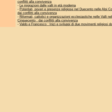
conflitti alla convivenza
-
Le migrazioni dalle valli in età moderna
-
Potentati, poveri e presenze religiose nel Duecento nelle Alpi Co
dai conflitti alla convivenza
-
Riformati, cattolici e organizzazioni ecclesiastiche nelle Valli n
Cinquecento : dai conflitti alla convivenza
-
Valdo e Francesco : Inizi e sviluppi di due movimenti religiosi da