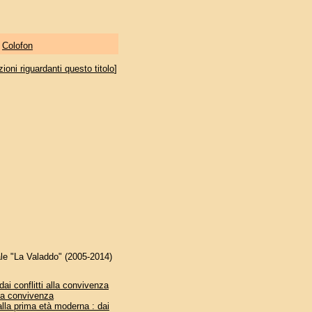
|
Colofon
oni riguardanti questo titolo
]
rale "La Valaddo" (2005-2014)
dai conflitti alla convivenza
alla convivenza
lla prima età moderna : dai