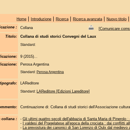
|
|
|
|
Home
Introduzione
Ricerca
Ricerca avanzata
Nuovo titolo
icazione :
Collana
[
Comunicare correzi
Titolo:
Collana di studi storici Convegni del Laux
Standard:
licazione:
9 (2015)...
icazione:
Perosa Argentina
Standard:
Perosa Argentina
tipografo:
LAReditore
LAReditore [Edizioni Lareditore]
Standard:
commento:
Continuazione di: Collana di studi storici dell'Associazione cultu
 collana :
-
Gli ultimi quattro secoli dell'abbazia di Santa Maria di Pinerolo : 
-
I valdesi del Pragelatese all'epoca della crociata : dai conflitti 
-
La prevostura dei canonici di San Lorenzo di Oulx dal medievo a