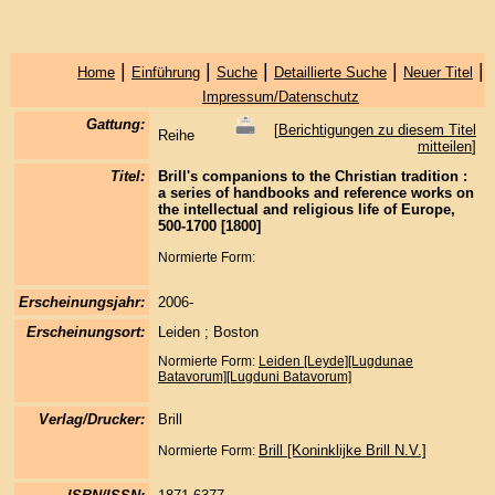
|
|
|
|
|
Home
Einführung
Suche
Detaillierte Suche
Neuer Titel
Impressum/Datenschutz
Gattung:
[
Berichtigungen zu diesem Titel
Reihe
mitteilen
]
Titel:
Brill's companions to the Christian tradition :
a series of handbooks and reference works on
the intellectual and religious life of Europe,
500-1700 [1800]
Normierte Form:
Erscheinungsjahr:
2006-
Erscheinungsort:
Leiden ; Boston
Normierte Form:
Leiden [Leyde][Lugdunae
Batavorum][Lugduni Batavorum]
Verlag/Drucker:
Brill
Brill [Koninklijke Brill N.V.]
Normierte Form: