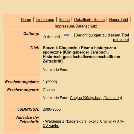
|
|
|
|
|
Home
Einführung
Suche
Detaillierte Suche
Neuer Titel
Impressum/Datenschutz
Gattung:
[
Berichtigungen zu diesem Titel
Zeitschrift
mitteilen
]
Titel:
Rocznik Chojenski : Pismo historyczno-
spoleczne [Königsberger Jahrbuch.
Historisch-gesellschaftswissenschaftliche
Zeitschrift]
Normierte Form:
Erscheinungsjahr:
1 (2009) -
Erscheinungsort:
Chojna
Normierte Form:
Chojna [Königsberg (Neumark)]
ISBN/ISSN:
2080-9565
Aufsätze der
-
Waldensi z "kacerskich" okolic Chojny w XIV-
Zeitschrift:
XV wieku