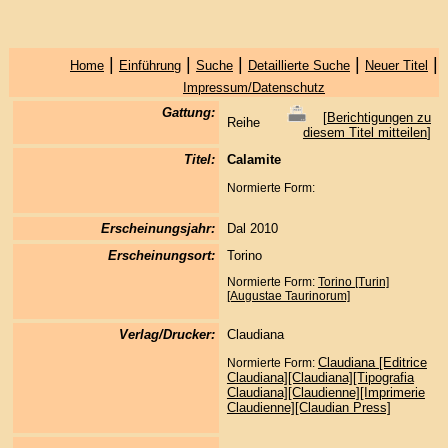
|
|
|
|
|
Home
Einführung
Suche
Detaillierte Suche
Neuer Titel
Impressum/Datenschutz
Gattung:
[
Berichtigungen zu
Reihe
diesem Titel mitteilen
]
Titel:
Calamite
Normierte Form:
Erscheinungsjahr:
Dal 2010
Erscheinungsort:
Torino
Normierte Form:
Torino [Turin]
[Augustae Taurinorum]
Verlag/Drucker:
Claudiana
Claudiana [Editrice
Normierte Form:
Claudiana][Claudiana][Tipografia
Claudiana][Claudienne][Imprimerie
Claudienne][Claudian Press]