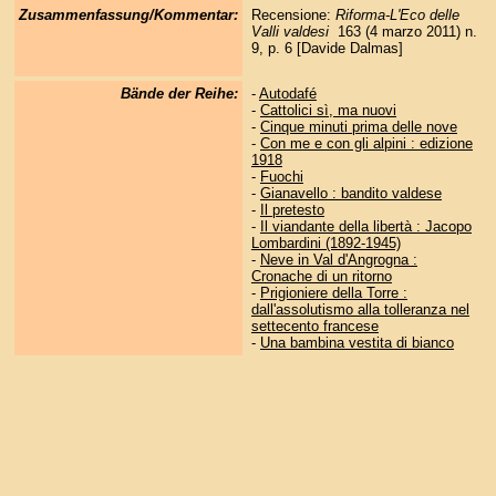
Zusammenfassung/Kommentar:
Recensione:
Riforma-L'Eco delle
Valli valdesi
163 (4 marzo 2011) n.
9, p. 6 [Davide Dalmas]
Bände der Reihe:
-
Autodafé
-
Cattolici sì, ma nuovi
-
Cinque minuti prima delle nove
-
Con me e con gli alpini : edizione
1918
-
Fuochi
-
Gianavello : bandito valdese
-
Il pretesto
-
Il viandante della libertà : Jacopo
Lombardini (1892-1945)
-
Neve in Val d'Angrogna :
Cronache di un ritorno
-
Prigioniere della Torre :
dall'assolutismo alla tolleranza nel
settecento francese
-
Una bambina vestita di bianco