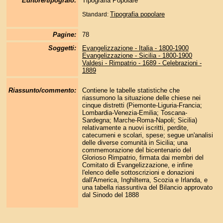
Editore/tipografo:
Tipografia Popolare
Tipografia popolare
Standard:
Pagine:
78
Soggetti:
Evangelizzazione - Italia - 1800-1900
Evangelizzazione - Sicilia - 1800-1900
Valdesi - Rimpatrio - 1689 - Celebrazioni -
1889
Riassunto/commento:
Contiene le tabelle statistiche che
riassumono la situazione delle chiese nei
cinque distretti (Piemonte-Liguria-Francia;
Lombardia-Venezia-Emilia; Toscana-
Sardegna; Marche-Roma-Napoli; Sicilia)
relativamente a nuovi iscritti, perdite,
catecumeni e scolari, spese; segue un'analisi
delle diverse comunità in Sicilia; una
commemorazione del bicentenario del
Glorioso Rimpatrio, firmata dai membri del
Comitato di Evangelizzazione, e infine
l'elenco delle sottoscrizioni e donazioni
dall'America, Inghilterra, Scozia e Irlanda, e
una tabella riassuntiva del Bilancio approvato
dal Sinodo del 1888