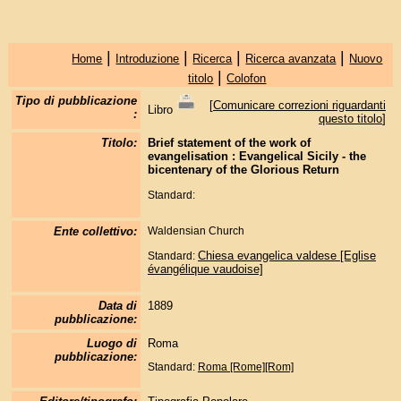
|
|
|
|
Home
Introduzione
Ricerca
Ricerca avanzata
Nuovo
|
titolo
Colofon
Tipo di pubblicazione
[
Comunicare correzioni riguardanti
Libro
:
questo titolo
]
Titolo:
Brief statement of the work of
evangelisation : Evangelical Sicily - the
bicentenary of the Glorious Return
Standard:
Ente collettivo:
Waldensian Church
Chiesa evangelica valdese [Eglise
Standard:
évangélique vaudoise]
Data di
1889
pubblicazione:
Luogo di
Roma
pubblicazione:
Standard:
Roma [Rome][Rom]