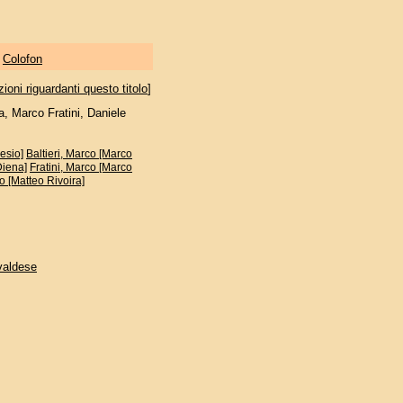
|
Colofon
oni riguardanti questo titolo
]
a, Marco Fratini, Daniele
lesio]
Baltieri, Marco [Marco
Diena]
Fratini, Marco [Marco
o [Matteo Rivoira]
 valdese