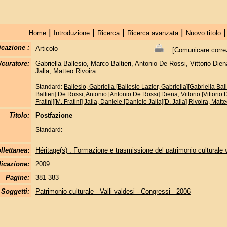
|
|
|
|
Home
Introduzione
Ricerca
Ricerca avanzata
Nuovo titolo
icazione :
Articolo
[
Comunicare correzi
/curatore:
Gabriella Ballesio, Marco Baltieri, Antonio De Rossi, Vittorio Dien
Jalla, Matteo Rivoira
Standard:
Ballesio, Gabriella [Ballesio Lazier, Gabriella][Gabriella Bal
Baltieri]
De Rossi, Antonio [Antonio De Rossi]
Diena, Vittorio [Vittorio 
Fratini][M. Fratini]
Jalla, Daniele [Daniele Jalla][D. Jalla]
Rivoira, Matte
Titolo:
Postfazione
Standard:
llettanea
:
Héritage(s) : Formazione e trasmissione del patrimonio culturale
licazione:
2009
Pagine:
381-383
Soggetti:
Patrimonio culturale - Valli valdesi - Congressi - 2006