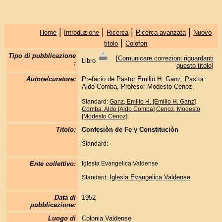
|
|
|
|
Home
Introduzione
Ricerca
Ricerca avanzata
Nuovo
|
titolo
Colofon
Tipo di pubblicazione
[
Comunicare correzioni riguardanti
Libro
:
questo titolo
]
Autore/curatore:
Prefacio de Pastor Emilio H. Ganz, Pastor
Aldo Comba, Profesor Modesto Cenoz
Standard:
Ganz, Emilio H. [Emilio H. Ganz]
Comba, Aldo [Aldo Comba]
Cenoz, Modesto
[Modesto Cenoz]
Titolo:
Confesiòn de Fe y Constituciòn
Standard:
Ente collettivo:
Iglesia Evangelica Valdense
Iglesia Evangelica Valdense
Standard:
Data di
1952
pubblicazione:
Luogo di
Colonia Valdense