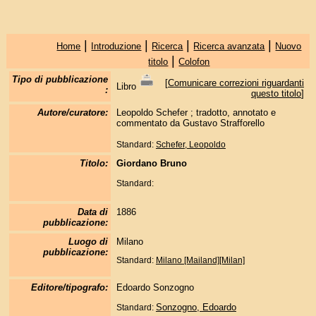
|
|
|
|
Home
Introduzione
Ricerca
Ricerca avanzata
Nuovo
|
titolo
Colofon
Tipo di pubblicazione
[
Comunicare correzioni riguardanti
Libro
:
questo titolo
]
Autore/curatore:
Leopoldo Schefer ; tradotto, annotato e
commentato da Gustavo Strafforello
Standard:
Schefer, Leopoldo
Titolo:
Giordano Bruno
Standard:
Data di
1886
pubblicazione:
Luogo di
Milano
pubblicazione:
Standard:
Milano [Mailand][Milan]
Editore/tipografo:
Edoardo Sonzogno
Sonzogno, Edoardo
Standard: