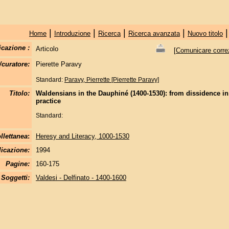
|
|
|
|
Home
Introduzione
Ricerca
Ricerca avanzata
Nuovo titolo
icazione :
Articolo
[
Comunicare correzi
/curatore:
Pierette Paravy
Standard:
Paravy, Pierrette [Pierrette Paravy]
Titolo:
Waldensians in the Dauphiné (1400-1530): from dissidence in 
practice
Standard:
llettanea
:
Heresy and Literacy, 1000-1530
licazione:
1994
Pagine:
160-175
Soggetti:
Valdesi - Delfinato - 1400-1600