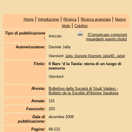
|
|
|
|
Home
Introduzione
Ricerca
Ricerca avanzata
Nuovo
|
titolo
Colofon
Tipo di pubblicazione
[
Comunicare correzioni
Articolo
:
riguardanti questo titolo
]
Autore/curatore:
Daniele Jalla
Standard:
Jalla, Daniele [Daniele Jalla][D. Jalla]
Titolo:
Il Bars ’d la Taiola: storia di un luogo di
memoria
Standard:
Rivista:
Bollettino della Società di Studi Valdesi -
Bulletin de la Société d'Histoire Vaudoise
Annata:
115
Fascicolo:
203
Data di
dicembre 2008
pubblicazione:
Pagine:
99-131