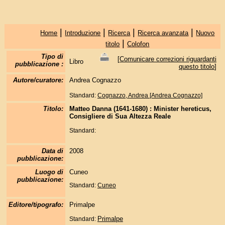
|
|
|
|
Home
Introduzione
Ricerca
Ricerca avanzata
Nuovo
|
titolo
Colofon
Tipo di
[
Comunicare correzioni riguardanti
Libro
pubblicazione :
questo titolo
]
Autore/curatore:
Andrea Cognazzo
Standard:
Cognazzo, Andrea [Andrea Cognazzo]
Titolo:
Matteo Danna (1641-1680) : Minister hereticus,
Consigliere di Sua Altezza Reale
Standard:
Data di
2008
pubblicazione:
Luogo di
Cuneo
pubblicazione:
Standard:
Cuneo
Editore/tipografo:
Primalpe
Primalpe
Standard: