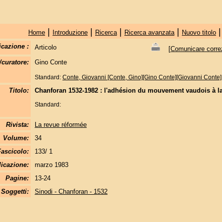
|
|
|
|
Home
Introduzione
Ricerca
Ricerca avanzata
Nuovo titolo
icazione :
Articolo
[
Comunicare correzi
/curatore:
Gino Conte
Standard:
Conte, Giovanni [Conte, Gino][Gino Conte][Giovanni Conte]
Titolo:
Chanforan 1532-1982 : l'adhésion du mouvement vaudois à l
Standard:
Rivista:
La revue réformée
Volume:
34
Fascicolo:
133/ 1
licazione:
marzo 1983
Pagine:
13-24
Soggetti:
Sinodi - Chanforan - 1532