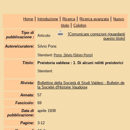
|
|
|
|
Home
Introduzione
Ricerca
Ricerca avanzata
Nuovo
|
titolo
Colofon
Tipo di
[
Comunicare correzioni riguardanti
Articolo
pubblicazione :
questo titolo
]
Autore/curatore:
Silvio Pons
Standard:
Pons, Silvio [Silvio Pons]
Titolo:
Preistoria valdese : 1. Di alcuni relitti preistorici
Standard:
Rivista:
Bollettino della Società di Studi Valdesi - Bulletin de
la Société d'Histoire Vaudoise
Annata:
57
Fascicolo:
69
Data di
aprile 1938
pubblicazione:
Pagine:
3-12