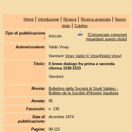
|
|
|
|
Home
Introduzione
Ricerca
Ricerca avanzata
Nuovo
|
titolo
Colofon
Tipo di pubblicazione
[
Comunicare correzioni
Articolo
:
riguardanti questo titolo
]
Autore/curatore:
Valdo Vinay
Standard:
Vinay, Valdo [V. Vinay][Valdo Vinay]
Titolo:
Il breve dialogo fra prima e seconda
riforma 1530-1533
Standard:
Rivista:
Bollettino della Società di Studi Valdesi -
Bulletin de la Société d'Histoire Vaudoise
Annata:
95
Fascicolo:
n. 136
Data di
dicembre 1974
pubblicazione:
Pagine:
99-115