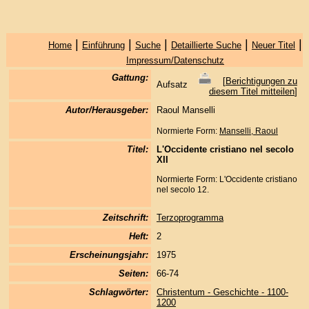
|
|
|
|
|
Home
Einführung
Suche
Detaillierte Suche
Neuer Titel
Impressum/Datenschutz
Gattung:
[
Berichtigungen zu
Aufsatz
diesem Titel mitteilen
]
Autor/Herausgeber:
Raoul Manselli
Normierte Form:
Manselli, Raoul
Titel:
L'Occidente cristiano nel secolo
XII
Normierte Form: L'Occidente cristiano
nel secolo 12.
Zeitschrift:
Terzoprogramma
Heft:
2
Erscheinungsjahr:
1975
Seiten:
66-74
Schlagwörter:
Christentum - Geschichte - 1100-
1200