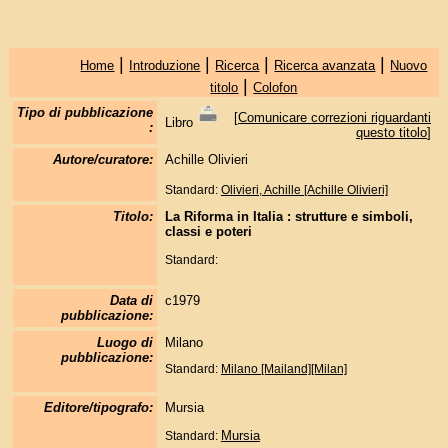
|
|
|
|
Home
Introduzione
Ricerca
Ricerca avanzata
Nuovo
|
titolo
Colofon
Tipo di pubblicazione
[
Comunicare correzioni riguardanti
Libro
:
questo titolo
]
Autore/curatore:
Achille Olivieri
Standard:
Olivieri, Achille [Achille Olivieri]
Titolo:
La Riforma in Italia : strutture e simboli,
classi e poteri
Standard:
Data di
c1979
pubblicazione:
Luogo di
Milano
pubblicazione:
Standard:
Milano [Mailand][Milan]
Editore/tipografo:
Mursia
Mursia
Standard: