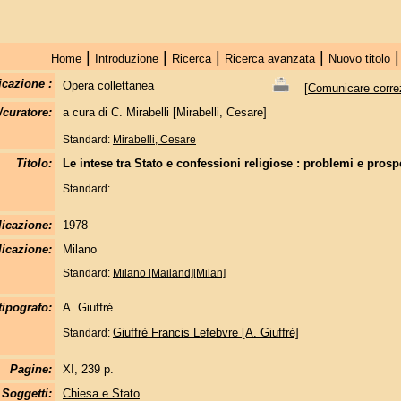
|
|
|
|
Home
Introduzione
Ricerca
Ricerca avanzata
Nuovo titolo
icazione :
Opera collettanea
[
Comunicare correzi
/curatore:
a cura di C. Mirabelli [Mirabelli, Cesare]
Standard:
Mirabelli, Cesare
Titolo:
Le intese tra Stato e confessioni religiose : problemi e prosp
Standard:
licazione:
1978
icazione:
Milano
Standard:
Milano [Mailand][Milan]
tipografo:
A. Giuffré
Giuffrè Francis Lefebvre [A. Giuffré]
Standard:
Pagine:
XI, 239 p.
Soggetti:
Chiesa e Stato