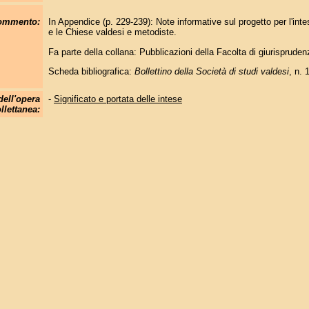
commento:
In Appendice (p. 229-239): Note informative sul progetto per l'inte
e le Chiese valdesi e metodiste.
Fa parte della collana: Pubblicazioni della Facolta di giurispruden
Scheda bibliografica:
Bollettino della Società di studi valdesi
, n. 
dell'opera
-
Significato e portata delle intese
llettanea: