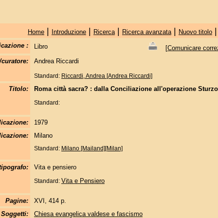
|
|
|
|
Home
Introduzione
Ricerca
Ricerca avanzata
Nuovo titolo
icazione :
Libro
[
Comunicare correzi
/curatore:
Andrea Riccardi
Standard:
Riccardi, Andrea [Andrea Riccardi]
Titolo:
Roma città sacra? : dalla Conciliazione all'operazione Sturzo
Standard:
licazione:
1979
icazione:
Milano
Standard:
Milano [Mailand][Milan]
tipografo:
Vita e pensiero
Vita e Pensiero
Standard:
Pagine:
XVI, 414 p.
Soggetti:
Chiesa evangelica valdese e fascismo