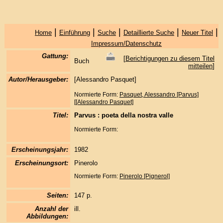
|
|
|
|
|
Home
Einführung
Suche
Detaillierte Suche
Neuer Titel
Impressum/Datenschutz
Gattung:
[
Berichtigungen zu diesem Titel
Buch
mitteilen
]
Autor/Herausgeber:
[Alessandro Pasquet]
Normierte Form:
Pasquet, Alessandro [Parvus]
[[Alessandro Pasquet]
Titel:
Parvus : poeta della nostra valle
Normierte Form:
Erscheinungsjahr:
1982
Erscheinungsort:
Pinerolo
Normierte Form:
Pinerolo [Pignerol]
Seiten:
147 p.
Anzahl der
ill.
Abbildungen: