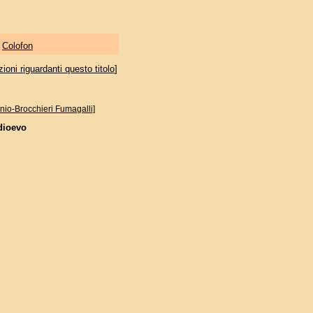
|
Colofon
oni riguardanti questo titolo
]
nio-Brocchieri Fumagalli]
edioevo