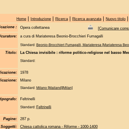
|
|
|
|
Home
Introduzione
Ricerca
Ricerca avanzata
Nuovo titolo
icazione :
Opera collettanea
[
Comunicare correzi
/curatore:
a cura di Mariateresa Beonio-Brocchieri Fumagalli
Standard:
Beonio-Brocchieri Fumagalli, Mariateresa [Mariateresa Beo
Titolo:
La Chiesa invisibile : riforme politico-religiose nel basso M
Standard:
licazione:
1978
icazione:
Milano
Standard:
Milano [Mailand][Milan]
tipografo:
Feltrinelli
Feltrinelli
Standard:
Pagine:
287 p.
Soggetti:
Chiesa cattolica romana - Riforme - 1000-1400