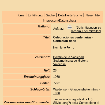
|
|
|
|
|
Home
Einführung
Suche
Detaillierte Suche
Neuer Titel
Impressum/Datenschutz
Gattung:
[
Berichtigungen zu
Aufsatz
diesem Titel mitteilen
]
Titel:
Celebraciones centenarias -
Confesion de fe
Normierte Form:
Zeitschrift:
Boletin de la Sociedad
Sudamericana de Historia
Valdense
Heft:
26
Erscheinungsjahr:
1960
Seiten:
72-81
Schlagwörter:
Waldenser - Glaubensbekenntnis -
1560
Traduzione spagnola di s.l. (=
Zusammenfassung/Kommentar:
Silvio Long?) della Confessione di