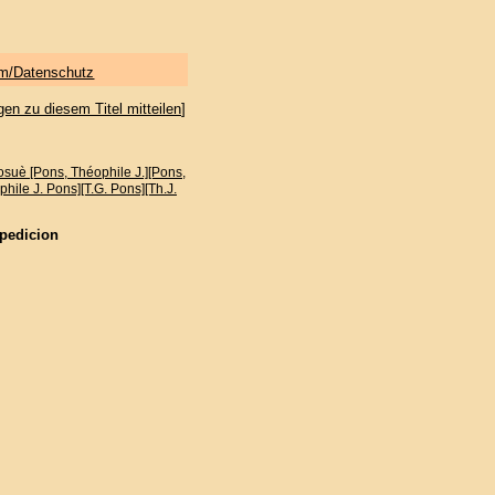
m/Datenschutz
gen zu diesem Titel mitteilen
]
osuè [Pons, Théophile J.][Pons,
ophile J. Pons][T.G. Pons][Th.J.
xpedicion