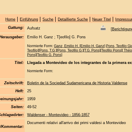
|
|
|
|
|
Home
Einführung
Suche
Detaillierte Suche
Neuer Titel
Impressu
Gattung:
Aufsatz
[
Berichtigun
Herausgeber:
Emilio H. Ganz ; T[eofilo] G. Pons
Normierte Form:
Ganz, Emilio H. [Emilio H. Ganz]
Pons, Teofilo Gi
Teofilo][Pons, T.G.][Pons, Teofilo G.][T.G. Pons][Teofilo Pons][ Thé
Pons][Teofilo G. Pons]
Titel:
Llegada a Montevideo de los integrantes de la primera e
Normierte Form:
Zeitschrift:
Boletin de la Sociedad Sudamericana de Historia Valdense
Heft:
25
einungsjahr:
1959
Seiten:
49-52
Schlagwörter:
Waldenser - Montevideo - 1856-1857
Documenti relativi all'arrivo dei primi valdesi a Montevideo
/Kommentar: