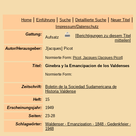
|
|
|
|
|
Home
Einführung
Suche
Detaillierte Suche
Neuer Titel
Impressum/Datenschutz
Gattung:
[
Berichtigungen zu diesem Titel
Aufsatz
mitteilen
]
Autor/Herausgeber:
J[acques] Picot
Normierte Form:
Picot, Jacques [Jacques Picot]
Titel:
Ginebra y la Emancipacion de los Valdenses
Normierte Form:
Zeitschrift:
Boletin de la Sociedad Sudamericana de
Historia Valdense
Heft:
15
Erscheinungsjahr:
1949
Seiten:
23-28
Schlagwörter:
Waldenser - Emanzipation - 1848 - Gedenkfeier -
1948