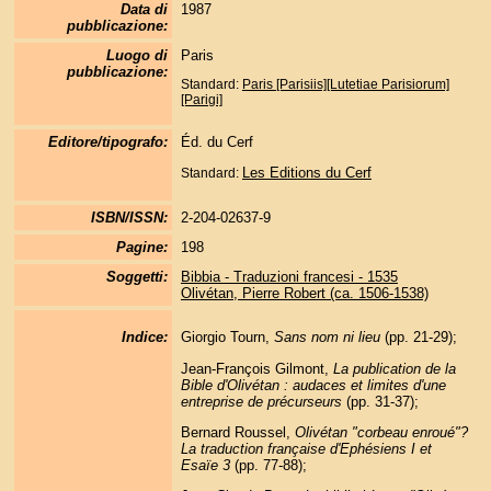
Data di
1987
pubblicazione:
Luogo di
Paris
pubblicazione:
Standard:
Paris [Parisiis][Lutetiae Parisiorum]
[Parigi]
Editore/tipografo:
Éd. du Cerf
Les Editions du Cerf
Standard:
ISBN/ISSN:
2-204-02637-9
Pagine:
198
Soggetti:
Bibbia - Traduzioni francesi - 1535
Olivétan, Pierre Robert (ca. 1506-1538)
Indice:
Giorgio Tourn,
Sans nom ni lieu
(pp. 21-29);
Jean-François Gilmont,
La publication de la
Bible d'Olivétan : audaces et limites d'une
entreprise de précurseurs
(pp. 31-37);
Bernard Roussel,
Olivétan "corbeau enroué"?
La traduction française d'Ephésiens I et
Esaïe 3
(pp. 77-88);