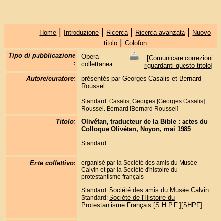
|
|
|
|
Home
Introduzione
Ricerca
Ricerca avanzata
Nuovo
|
titolo
Colofon
Tipo di pubblicazione
Opera
[
Comunicare correzioni
:
collettanea
riguardanti questo titolo
]
Autore/curatore:
présentés par Georges Casalis et Bernard
Roussel
Standard:
Casalis, Georges [Georges Casalis]
Roussel, Bernard [Bernard Roussel]
Titolo:
Olivétan, traducteur de la Bible : actes du
Colloque Olivétan, Noyon, mai 1985
Standard:
Ente collettivo:
organisé par la Société des amis du Musée
Calvin et par la Société d'histoire du
protestantisme français
Société des amis du Musée Calvin
Standard:
Société de l'Histoire du
Standard:
Protestantisme Français [S.H.P.F.][SHPF]