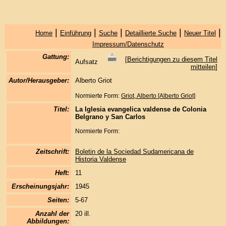
|
|
|
|
|
Home
Einführung
Suche
Detaillierte Suche
Neuer Titel
Impressum/Datenschutz
Gattung:
[
Berichtigungen zu diesem Titel
Aufsatz
mitteilen
]
Autor/Herausgeber:
Alberto Griot
Normierte Form:
Griot, Alberto [Alberto Griot]
Titel:
La Iglesia evangelica valdense de Colonia
Belgrano y San Carlos
Normierte Form:
Zeitschrift:
Boletin de la Sociedad Sudamericana de
Historia Valdense
Heft:
11
Erscheinungsjahr:
1945
Seiten:
5-67
Anzahl der
20 ill.
Abbildungen: