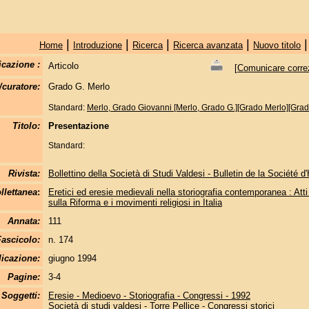
|
|
|
|
Home
Introduzione
Ricerca
Ricerca avanzata
Nuovo titolo
icazione :
Articolo
[
Comunicare correzi
/curatore:
Grado G. Merlo
Standard:
Merlo, Grado Giovanni [Merlo, Grado G.][Grado Merlo][Grad
Titolo:
Presentazione
Standard:
Rivista:
Bollettino della Società di Studi Valdesi - Bulletin de la Société d
llettanea
:
Eretici ed eresie medievali nella storiografia contemporanea : Att
sulla Riforma e i movimenti religiosi in Italia
Annata:
111
Fascicolo:
n. 174
licazione:
giugno 1994
Pagine:
3-4
Soggetti:
Eresie - Medioevo - Storiografia - Congressi - 1992
Società di studi valdesi - Torre Pellice - Congressi storici