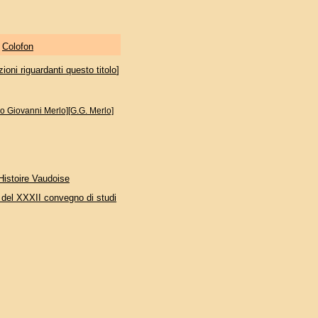
|
Colofon
oni riguardanti questo titolo
]
o Giovanni Merlo][G.G. Merlo]
'Histoire Vaudoise
i del XXXII convegno di studi