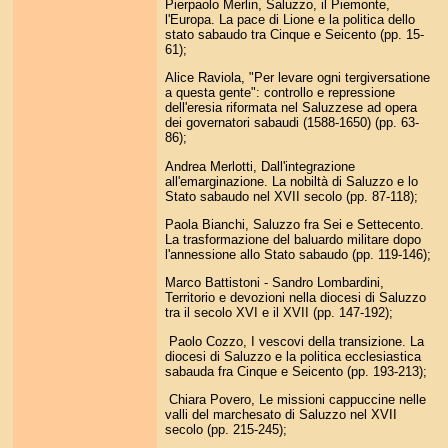
Pierpaolo Merlin, Saluzzo, il Piemonte,
l'Europa. La pace di Lione e la politica dello
stato sabaudo tra Cinque e Seicento (pp. 15-
61);
Alice Raviola, "Per levare ogni tergiversatione
a questa gente": controllo e repressione
dell'eresia riformata nel Saluzzese ad opera
dei governatori sabaudi (1588-1650) (pp. 63-
86);
Andrea Merlotti, Dall'integrazione
all'emarginazione. La nobiltà di Saluzzo e lo
Stato sabaudo nel XVII secolo (pp. 87-118);
Paola Bianchi, Saluzzo fra Sei e Settecento.
La trasformazione del baluardo militare dopo
l'annessione allo Stato sabaudo (pp. 119-146);
Marco Battistoni - Sandro Lombardini,
Territorio e devozioni nella diocesi di Saluzzo
tra il secolo XVI e il XVII (pp. 147-192);
Paolo Cozzo, I vescovi della transizione. La
diocesi di Saluzzo e la politica ecclesiastica
sabauda fra Cinque e Seicento (pp. 193-213);
Chiara Povero, Le missioni cappuccine nelle
valli del marchesato di Saluzzo nel XVII
secolo (pp. 215-245);