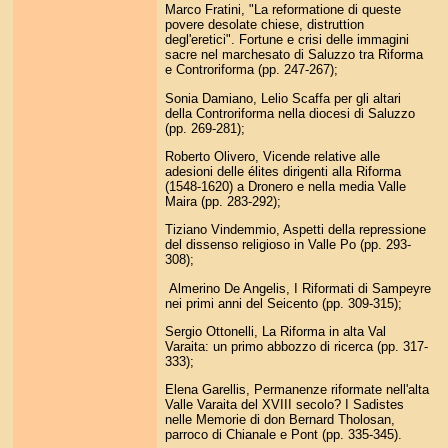
Marco Fratini, "La reformatione di queste
povere desolate chiese, distruttion
degl'eretici". Fortune e crisi delle immagini
sacre nel marchesato di Saluzzo tra Riforma
e Controriforma (pp. 247-267);
Sonia Damiano, Lelio Scaffa per gli altari
della Controriforma nella diocesi di Saluzzo
(pp. 269-281);
Roberto Olivero, Vicende relative alle
adesioni delle élites dirigenti alla Riforma
(1548-1620) a Dronero e nella media Valle
Maira (pp. 283-292);
Tiziano Vindemmio, Aspetti della repressione
del dissenso religioso in Valle Po (pp. 293-
308);
Almerino De Angelis, I Riformati di Sampeyre
nei primi anni del Seicento (pp. 309-315);
Sergio Ottonelli, La Riforma in alta Val
Varaita: un primo abbozzo di ricerca (pp. 317-
333);
Elena Garellis, Permanenze riformate nell'alta
Valle Varaita del XVIII secolo? I Sadistes
nelle Memorie di don Bernard Tholosan,
parroco di Chianale e Pont (pp. 335-345).