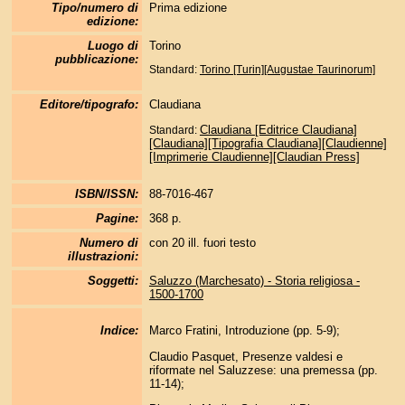
Tipo/numero di
Prima edizione
edizione:
Luogo di
Torino
pubblicazione:
Standard:
Torino [Turin][Augustae Taurinorum]
Editore/tipografo:
Claudiana
Claudiana [Editrice Claudiana]
Standard:
[Claudiana][Tipografia Claudiana][Claudienne]
[Imprimerie Claudienne][Claudian Press]
ISBN/ISSN:
88-7016-467
Pagine:
368 p.
Numero di
con 20 ill. fuori testo
illustrazioni:
Soggetti:
Saluzzo (Marchesato) - Storia religiosa -
1500-1700
Indice:
Marco Fratini, Introduzione (pp. 5-9);
Claudio Pasquet, Presenze valdesi e
riformate nel Saluzzese: una premessa (pp.
11-14);