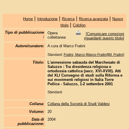
|
|
|
|
Home
Introduzione
Ricerca
Ricerca avanzata
Nuovo
|
titolo
Colofon
Tipo di pubblicazione
Opera
[
Comunicare correzioni
:
collettanea
riguardanti questo titolo
]
Autore/curatore:
A cura di Marco Fratini
Standard:
Fratini, Marco [Marco Fratini][M. Fratini]
Titolo:
L'annessione sabauda del Marchesato di
Saluzzo : Tra dissidenza religiosa e
ortodossia cattolica (secc. XVI-XVIII). Atti
del XLI Convegno di studi sulla Riforma e
sui movimenti religiosi in Italia Torre
Pellice - Saluzzo, 1-2 settembre 2001
Standard:
Collana:
Collana della Società di Studi Valdesi
Volume:
20
Data di
2004
pubblicazione: