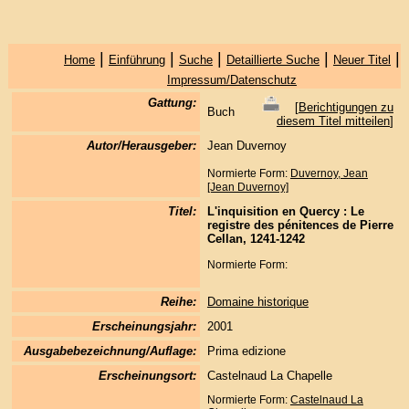
|
|
|
|
|
Home
Einführung
Suche
Detaillierte Suche
Neuer Titel
Impressum/Datenschutz
Gattung:
[
Berichtigungen zu
Buch
diesem Titel mitteilen
]
Autor/Herausgeber:
Jean Duvernoy
Normierte Form:
Duvernoy, Jean
[Jean Duvernoy]
Titel:
L'inquisition en Quercy : Le
registre des pénitences de Pierre
Cellan, 1241-1242
Normierte Form:
Reihe:
Domaine historique
Erscheinungsjahr:
2001
Ausgabebezeichnung/Auflage:
Prima edizione
Erscheinungsort:
Castelnaud La Chapelle
Normierte Form:
Castelnaud La