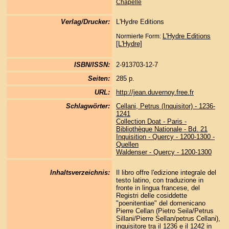
Chapelle
Verlag/Drucker:
L'Hydre Editions
L'Hydre Editions
Normierte Form:
[L'Hydre]
ISBN/ISSN:
2-913703-12-7
Seiten:
285 p.
URL:
http://jean.duvernoy.free.fr
Schlagwörter:
Cellani, Petrus (Inquisitor) - 1236-
1241
Collection Doat - Paris -
Bibliothèque Nationale - Bd. 21
Inquisition - Quercy - 1200-1300 -
Quellen
Waldenser - Quercy - 1200-1300
Inhaltsverzeichnis:
Il libro offre l'edizione integrale del
testo latino, con traduzione in
fronte in lingua francese, del
Registri delle cosiddette
"poenitentiae" del domenicano
Pierre Cellan (Pietro Seila/Petrus
Sillani/Pierre Sellan/petrus Cellani),
inquisitore tra il 1236 e il 1242 in