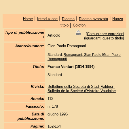
|
|
|
|
Home
Introduzione
Ricerca
Ricerca avanzata
Nuovo
|
titolo
Colofon
Tipo di pubblicazione
[
Comunicare correzioni
Articolo
:
riguardanti questo titolo
]
Autore/curatore:
Gian Paolo Romagnani
Standard:
Romagnani, Gian Paolo [Gian Paolo
Romagnani]
Titolo:
Franco Venturi (1914-1994)
Standard:
Rivista:
Bollettino della Società di Studi Valdesi -
Bulletin de la Société d'Histoire Vaudoise
Annata:
113
Fascicolo:
n. 178
Data di
giugno 1996
pubblicazione:
Pagine:
162-164