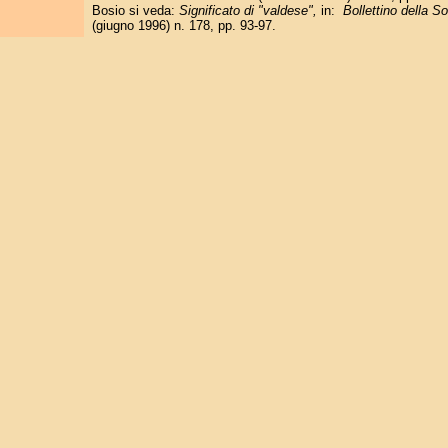
Bosio si veda:
Significato di "valdese",
in:
Bollettino della S
(giugno 1996) n. 178, pp. 93-97.