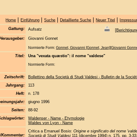
|
|
|
|
|
Home
Einführung
Suche
Detaillierte Suche
Neuer Titel
Impressu
Gattung:
Aufsatz
[
Berichtigun
Herausgeber:
Giovanni Gonnet
Normierte Form:
Gonnet, Giovanni [Gonnet, Jean][Giovanni Gonne
Titel:
Una "vexata quæstio": il nome "valdese"
Normierte Form:
Zeitschrift:
Bollettino della Società di Studi Valdesi - Bulletin de la Socié
Jahrgang:
113
Heft:
n. 178
einungsjahr:
giugno 1996
Seiten:
88-92
Schlagwörter:
Waldenser - Name - Etymologie
Waldes von Lyon - Name
Critica a Emanuel Bosio:
Origine e significato del nome 'vald
/Kommentar:
Società di Studi Valdesi
111 (dicembre 1994) n. 175, pp. 3-33.