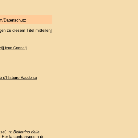
m/Datenschutz
gen zu diesem Titel mitteilen
]
t][Jean Gonnet]
té d'Histoire Vaudoise
ese'
, in:
Bollettino della
 Per la contrarisposta di