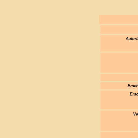
Autor/
Ersch
Ersc
Ve