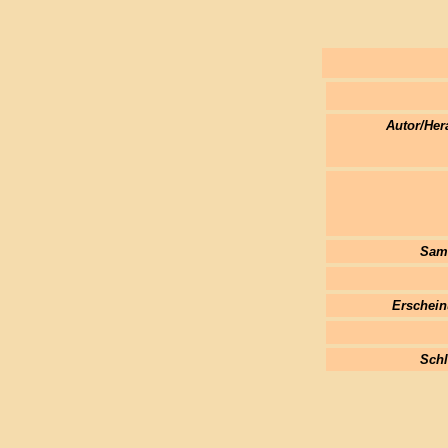
Autor/Her
Sam
Erschein
Schl