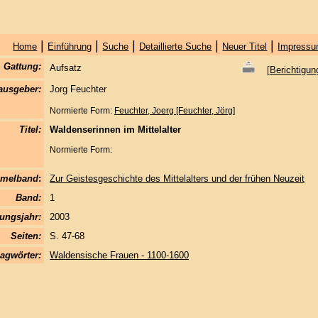
|
|
|
|
|
Home
Einführung
Suche
Detaillierte Suche
Neuer Titel
Impressu
Gattung:
Aufsatz
[
Berichtigun
ausgeber:
Jorg Feuchter
Normierte Form:
Feuchter, Joerg [Feuchter, Jörg]
Titel:
Waldenserinnen im Mittelalter
Normierte Form:
melband
:
Zur Geistesgeschichte des Mittelalters und der frühen Neuzeit
Band:
1
ungsjahr:
2003
Seiten:
S. 47-68
agwörter:
Waldensische Frauen - 1100-1600