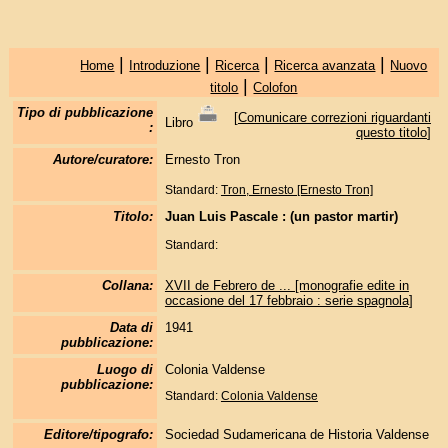
|
|
|
|
Home
Introduzione
Ricerca
Ricerca avanzata
Nuovo
|
titolo
Colofon
Tipo di pubblicazione
[
Comunicare correzioni riguardanti
Libro
:
questo titolo
]
Autore/curatore:
Ernesto Tron
Standard:
Tron, Ernesto [Ernesto Tron]
Titolo:
Juan Luis Pascale : (un pastor martir)
Standard:
Collana:
XVII de Febrero de ... [monografie edite in
occasione del 17 febbraio : serie spagnola]
Data di
1941
pubblicazione:
Luogo di
Colonia Valdense
pubblicazione:
Standard:
Colonia Valdense
Editore/tipografo:
Sociedad Sudamericana de Historia Valdense