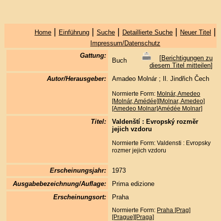
|
|
|
|
|
Home
Einführung
Suche
Detaillierte Suche
Neuer Titel
Impressum/Datenschutz
Gattung:
[
Berichtigungen zu
Buch
diesem Titel mitteilen
]
Autor/Herausgeber:
Amadeo Molnár ; Il. Jindřich Čech
Normierte Form:
Molnár, Amedeo
[Molnár, Amédée][Molnar, Amedeo]
[Amedeo Molnar]Amédée Molnar]
Titel:
Valdenští : Evropský rozmĕr
jejich vzdoru
Normierte Form: Valdensti : Evropsky
rozmer jejich vzdoru
Erscheinungsjahr:
1973
Ausgabebezeichnung/Auflage:
Prima edizione
Erscheinungsort:
Praha
Normierte Form:
Praha [Prag]
[Prague][Praga]