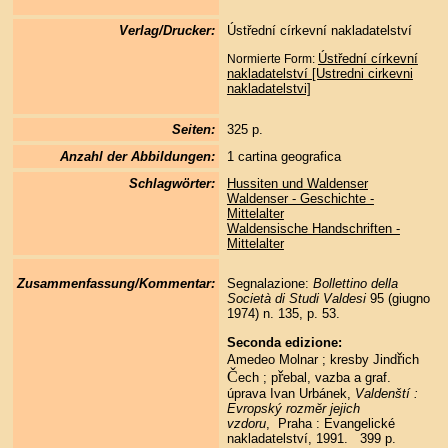
Verlag/Drucker:
Ústřední církevní nakladatelství
Ústřední církevní
Normierte Form:
nakladatelství [Ustredni cirkevni
nakladatelstvi]
Seiten:
325 p.
Anzahl der Abbildungen:
1 cartina geografica
Schlagwörter:
Hussiten und Waldenser
Waldenser - Geschichte -
Mittelalter
Waldensische Handschriften -
Mittelalter
Zusammenfassung/Kommentar:
Segnalazione:
Bollettino della
Società di Studi Valdesi
95 (giugno
1974) n. 135, p. 53.
Seconda edizione:
ř
Amedeo Molnar ; kresby Jind
ich
Č
ř
ech ; p
ebal, vazba a graf.
úprava Ivan Urbánek,
Valdenští :
Evropský rozmĕr jejich
vzdoru
, Praha : Evangelické
nakladatelství, 1991. 399 p.