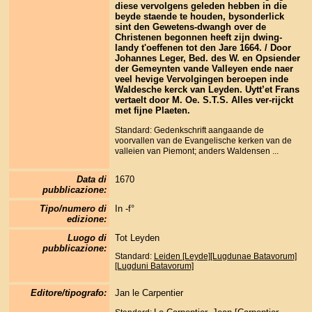
diese vervolgens geleden hebben in die
beyde staende te houden, bysonderlick
sint den Gewetens-dwangh over de
Christenen begonnen heeft zijn dwing-
landy t'oeffenen tot den Jare 1664. / Door
Johannes Leger, Bed. des W. en Opsiender
der Gemeynten vande Valleyen ende naer
veel hevige Vervolgingen beroepen inde
Waldesche kerck van Leyden. Uytt’et Frans
vertaelt door M. Oe. S.T.S. Alles ver-rijckt
met fijne Plaeten.
Standard: Gedenkschrift aangaande de
voorvallen van de Evangelische kerken van de
valleien van Piemont; anders Waldensen ...
Data di
1670
pubblicazione:
Tipo/numero di
In -f°
edizione:
Luogo di
Tot Leyden
pubblicazione:
Standard:
Leiden [Leyde][Lugdunae Batavorum]
[Lugduni Batavorum]
Editore/tipografo:
Jan le Carpentier