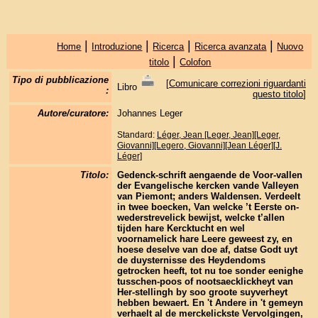
|
|
|
|
Home
Introduzione
Ricerca
Ricerca avanzata
Nuovo
|
titolo
Colofon
Tipo di pubblicazione
[
Comunicare correzioni riguardanti
Libro
:
questo titolo
]
Autore/curatore:
Johannes Leger
Standard:
Léger, Jean [Leger, Jean][Leger,
Giovanni][Legero, Giovanni][Jean Léger][J.
Léger]
Titolo:
Gedenck-schrift aengaende de Voor-vallen
der Evangelische kercken vande Valleyen
van Piemont; anders Waldensen. Verdeelt
in twee boecken, Van welcke ’t Eerste on-
wederstrevelick bewijst, welcke t’allen
tijden hare Kercktucht en wel
voornamelick hare Leere geweest zy, en
hoese deselve van doe af, datse Godt uyt
de duysternisse des Heydendoms
getrocken heeft, tot nu toe sonder eenighe
tusschen-poos of nootsaecklickheyt van
Her-stellingh by soo groote suyverheyt
hebben bewaert. En 't Andere in 't gemeyn
verhaelt al de merckelickste Vervolgingen,