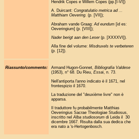
Hendrik Copes e Willem Copes (pp.[I-VI])
A. Duircant:
Congratulatio metrica ad ...
Matthiam Oevering.
(p. [VII]);
Abraham vande Graag:
Ad eundum
[id es:
Oeveringium] (p. [VIII]);
Nader berigt aan den Leser
(p. [XXXXVI]).
Alla fine del volume:
Misdruxels te verbeteren
(p. [12]).
Riassunto/commento:
Armand Hugon-Gonnet,
Bibliografia Valdese
(1953), n° 68. Du Rieu,
Essa
i, n. 73.
Nell'antiporta l'anno indicato è il 1671, nel
frontespizio il 1670.
La traduzione del "deuxième livre" non è
apparsa.
Il traduttore fu probabilmente Matthias
Oeveringius Sacrae Theologiae Studiosus,
inscritto nel
Alba studiosorum
di Leida il 30
dicembre 1667. Risulta dalla sua dedica che
era nato a 's-Hertogenbosch.