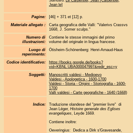
Le Carpentier, Jean [Carpentier,
Standard:
Jean le]
Pagine:
[46] + 371 et [12] p.
Materiale allegato :
Carta geografica delle Valli: "Valerivs Crassvs
1668, J. Somer sculps."
Numero di
Contiene le stesse immagini del primo
illustrazioni:
volume del originale in lingua francese.
Luogo di
Ötisheim-Schönenberg: Henri-Arnaud-Haus
reperimento:
Codice identificativo:
https://books.google.de/books?
vid=KBNL:UBA000047997&redir_esc=y
Soggetti:
Manoscritti valdesi - Medioevo
Valdesi - Apologetica - 1600-1700
Valdesi - Storia - Origini - Storiografia - 1600-
1700
Valli valdesi - Carte geografiche - 1640 (1668)
Indice:
Traduzione olandese del "premier livre" di
Jean Léger,
Histoire generale des Eglises
evangeliques
, Leyde 1669.
Contiene inoltre:
Oeveringius: Dedica a Dirk s'Gravesande,