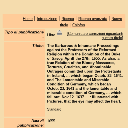
|
|
|
|
Home
Introduzione
Ricerca
Ricerca avanzata
Nuovo
|
titolo
Colofon
Tipo di pubblicazione
[
Comunicare correzioni riguardanti
Libro
:
questo titolo
]
Titolo:
The Barbarous & Inhumane Proceedings
against the Professors of the Reformed
Religion within the Dominion of the Duke
of Savoy. Aprill the 27th, 1655. As also, a
true Relation of the Bloody Massacres,
Tortures, Cruelties, and Abominable
Outrages committed upon the Protestants
in Ireland, ... which began Octob. 23. 1641.
and The Lamentable and Miserable
Condition of Germany, which began
Octob. 23. 1641 and the lamentable and
miserable condition of Germany, ... which
fell out, Nov 12. 1637 ... : Illustrated with
Pictures, that the eye may affect the heart.
Standard:
Data di
1655
pubblicazione: