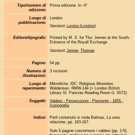
Tipo/numero di
Prima edizione. In -4°
edizione:
Luogo di
London
pubblicazione:
Standard:
London [Londres]
Editore/tipografo:
Printed by M. S. for Tho: Jenner at the South-
Entrance of the Royall Exchange
Jenner, Thomas
Standard:
Pagine:
54 pp.
Numero di
3 incisioni
illustrazioni:
Luogo di
Mikrofiche: IDC: Religious Minorities
reperimento:
Waldenses: RMW-144 (= London British
Library St. Pancras Reading Room G. 5572).
Soggetti:
Valdesi - Persecuzioni - Piemonte - 1655 -
Iconografia
Indice:
Peril contenuto si veda Balmas,
La vera
relazione
, pp. 163-167.
Solo 5 pagine concernono i valdesi (pp. 1-5);